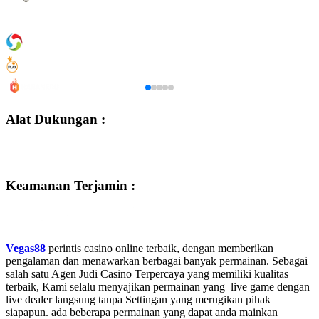
Alat Dukungan :
Keamanan Terjamin :
Vegas88
perintis casino online terbaik, dengan memberikan
pengalaman dan menawarkan berbagai banyak permainan. Sebagai
salah satu Agen Judi Casino Terpercaya yang memiliki kualitas
terbaik, Kami selalu menyajikan permainan yang live game dengan
live dealer langsung tanpa Settingan yang merugikan pihak
siapapun. ada beberapa permainan yang dapat anda mainkan