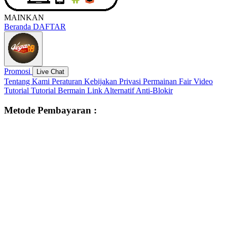
MAINKAN
Beranda
DAFTAR
Promosi
Live Chat
Tentang Kami
Peraturan
Kebijakan Privasi
Permainan Fair
Video
Tutorial
Tutorial Bermain
Link Alternatif
Anti-Blokir
Metode Pembayaran :