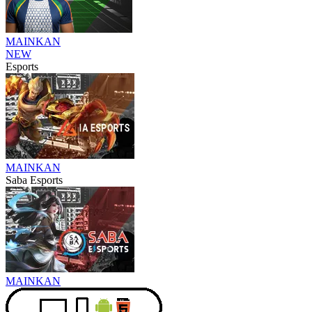
MAINKAN
NEW
Esports
MAINKAN
Saba Esports
MAINKAN