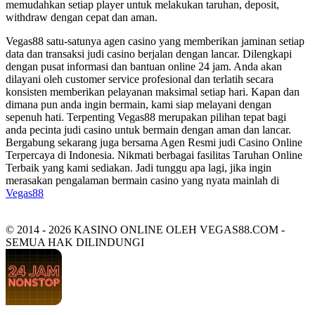
memudahkan setiap player untuk melakukan taruhan, deposit,
withdraw dengan cepat dan aman.
Vegas88 satu-satunya agen casino yang memberikan jaminan setiap
data dan transaksi judi casino berjalan dengan lancar. Dilengkapi
dengan pusat informasi dan bantuan online 24 jam. Anda akan
dilayani oleh customer service profesional dan terlatih secara
konsisten memberikan pelayanan maksimal setiap hari. Kapan dan
dimana pun anda ingin bermain, kami siap melayani dengan
sepenuh hati. Terpenting Vegas88 merupakan pilihan tepat bagi
anda pecinta judi casino untuk bermain dengan aman dan lancar.
Bergabung sekarang juga bersama Agen Resmi judi Casino Online
Terpercaya di Indonesia. Nikmati berbagai fasilitas Taruhan Online
Terbaik yang kami sediakan. Jadi tunggu apa lagi, jika ingin
merasakan pengalaman bermain casino yang nyata mainlah di
Vegas88
© 2014 - 2026 KASINO ONLINE OLEH VEGAS88.COM -
SEMUA HAK DILINDUNGI