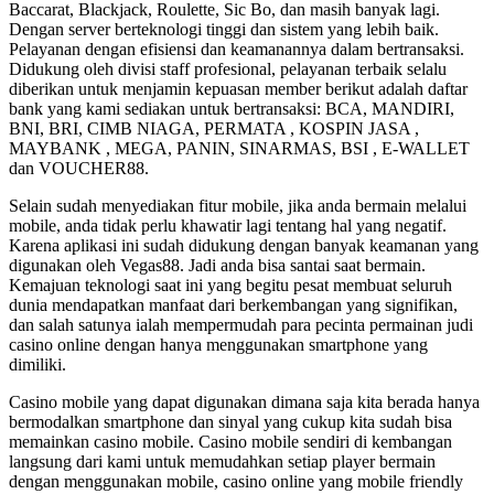
Baccarat, Blackjack, Roulette, Sic Bo, dan masih banyak lagi.
Dengan server berteknologi tinggi dan sistem yang lebih baik.
Pelayanan dengan efisiensi dan keamanannya dalam bertransaksi.
Didukung oleh divisi staff profesional, pelayanan terbaik selalu
diberikan untuk menjamin kepuasan member berikut adalah daftar
bank yang kami sediakan untuk bertransaksi: BCA, MANDIRI,
BNI, BRI, CIMB NIAGA, PERMATA , KOSPIN JASA ,
MAYBANK , MEGA, PANIN, SINARMAS, BSI , E-WALLET
dan VOUCHER88.
Selain sudah menyediakan fitur mobile, jika anda bermain melalui
mobile, anda tidak perlu khawatir lagi tentang hal yang negatif.
Karena aplikasi ini sudah didukung dengan banyak keamanan yang
digunakan oleh Vegas88. Jadi anda bisa santai saat bermain.
Kemajuan teknologi saat ini yang begitu pesat membuat seluruh
dunia mendapatkan manfaat dari berkembangan yang signifikan,
dan salah satunya ialah mempermudah para pecinta permainan judi
casino online dengan hanya menggunakan smartphone yang
dimiliki.
Casino mobile yang dapat digunakan dimana saja kita berada hanya
bermodalkan smartphone dan sinyal yang cukup kita sudah bisa
memainkan casino mobile. Casino mobile sendiri di kembangan
langsung dari kami untuk memudahkan setiap player bermain
dengan menggunakan mobile, casino online yang mobile friendly