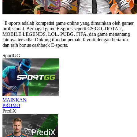
"E-sports adalah kompetisi game online yang dimainkan oleh gamer
profesional. Berbagai game E-sports seperti CS:GO, DOTA 2,
MOBILE LEGENDS, LOL, PUBG, FIFA, dan game menantang
lainnya tersedia. Dukung tim dan pemain favorit dengan bertaruh
dan raih bonus cashback E-sports.
SportGG
MAINKAN
PROMO
PrediX